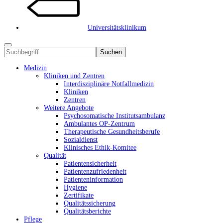
Universitätsklinikum
Suchen
Medizin
Kliniken und Zentren
Interdisziplinäre Notfallmedizin
Kliniken
Zentren
Weitere Angebote
Psychosomatische Institutsambulanz
Ambulantes OP-Zentrum
Therapeutische Gesundheitsberufe
Sozialdienst
Klinisches Ethik-Komitee
Qualität
Patientensicherheit
Patientenzufriedenheit
Patienteninformation
Hygiene
Zertifikate
Qualitätssicherung
Qualitätsberichte
Pflege