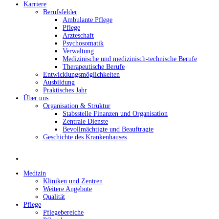
Karriere
Berufsfelder
Ambulante Pflege
Pflege
Ärzteschaft
Psychosomatik
Verwaltung
Medizinische und medizinisch-technische Berufe
Therapeutische Berufe
Entwicklungsmöglichkeiten
Ausbildung
Praktisches Jahr
Über uns
Organisation & Struktur
Stabsstelle Finanzen und Organisation
Zentrale Dienste
Bevollmächtigte und Beauftragte
Geschichte des Krankenhauses
Medizin
Kliniken und Zentren
Weitere Angebote
Qualität
Pflege
Pflegebereiche