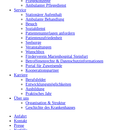
Pflegekonzepte
Ambulanter Pflegedienst
Service
Stationärer Aufenthalt
Ambulante Behandlung
Besuch
Sozialdienst
Patientenunterlagen anfordern
Patientenzufriedenheit
Seelsorge
Veranstaltungen
Wunschbox
Förderverein Marienhospital Steinfurt
Betroffenenrechte & Datenschutzinformationen
Portal für Zuweisende
Kooperationspartner
Karriere
Berufsfelder
Entwicklungsmöglichkeiten
Ausbildung
Praktisches Jahr
Über uns
Organisation & Struktur
Geschichte des Krankenhauses
Anfahrt
Kontakt
Presse