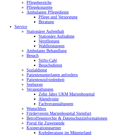
Pflegebereiche
Pflegekonzepte
Ambulanter Pflegedienst
Pflege und Versorgung
Beratung
Service
Stationärer Aufenthalt
Stationäre Aufnahme
Verpflegung
Wahlleistungen
Ambulante Behandlung
Besuch
Stifts-Café
Besuchsdienst
Sozialdienst
Patientenunterlagen anfordern
Patientenzufriedenheit
Seelsorge
Veranstaltungen
Zehn Jahre UKM Marienhospital
Abendvisite
Fachveranstaltungen
Wunschbox
Förderverein Marienhospital Steinfurt
Betroffenenrechte & Datenschutzinformationen
Portal für Zuweisende
Kooperationspartner
Krebsberatung im Münsterland