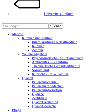
Universitätsklinikum
Suchen
Medizin
Kliniken und Zentren
Interdisziplinäre Notfallmedizin
Kliniken
Zentren
Weitere Angebote
Psychosomatische Institutsambulanz
Ambulantes OP-Zentrum
Therapeutische Gesundheitsberufe
Sozialdienst
Klinisches Ethik-Komitee
Qualität
Patientensicherheit
Patientenzufriedenheit
Patienteninformation
Hygiene
Zertifikate
Qualitätssicherung
Qualitätsberichte
Pflege