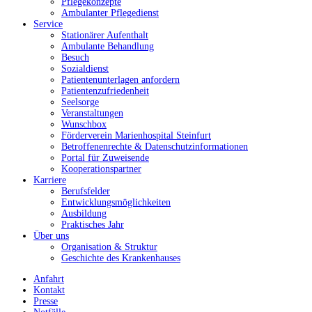
Pflegekonzepte
Ambulanter Pflegedienst
Service
Stationärer Aufenthalt
Ambulante Behandlung
Besuch
Sozialdienst
Patientenunterlagen anfordern
Patientenzufriedenheit
Seelsorge
Veranstaltungen
Wunschbox
Förderverein Marienhospital Steinfurt
Betroffenenrechte & Datenschutzinformationen
Portal für Zuweisende
Kooperationspartner
Karriere
Berufsfelder
Entwicklungsmöglichkeiten
Ausbildung
Praktisches Jahr
Über uns
Organisation & Struktur
Geschichte des Krankenhauses
Anfahrt
Kontakt
Presse