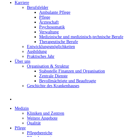
Karriere
Berufsfelder
Ambulante Pflege
Pflege
Ärzteschaft
Psychosomatik
Verwaltung
Medizinische und medizinisch-technische Berufe
Therapeutische Berufe
Entwicklungsmöglichkeiten
Ausbildung
Praktisches Jahr
Über uns
Organisation & Struktur
Stabsstelle Finanzen und Organisation
Zentrale Dienste
Bevollmächtigte und Beauftragte
Geschichte des Krankenhauses
Medizin
Kliniken und Zentren
Weitere Angebote
Qualität
Pflege
Pflegebereiche