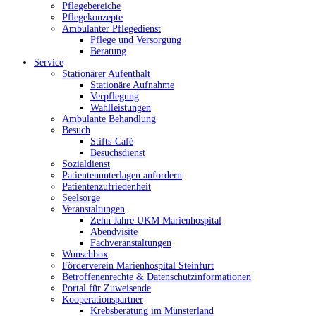
Pflegebereiche
Pflegekonzepte
Ambulanter Pflegedienst
Pflege und Versorgung
Beratung
Service
Stationärer Aufenthalt
Stationäre Aufnahme
Verpflegung
Wahlleistungen
Ambulante Behandlung
Besuch
Stifts-Café
Besuchsdienst
Sozialdienst
Patientenunterlagen anfordern
Patientenzufriedenheit
Seelsorge
Veranstaltungen
Zehn Jahre UKM Marienhospital
Abendvisite
Fachveranstaltungen
Wunschbox
Förderverein Marienhospital Steinfurt
Betroffenenrechte & Datenschutzinformationen
Portal für Zuweisende
Kooperationspartner
Krebsberatung im Münsterland