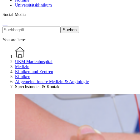
Notfälle
Universitätsklinikum
Social Media
Suchen
You are here:
UKM Marienhospital
Medizin
Kliniken und Zentren
Kliniken
Allgemeine Innere Medizin & Angiologie
Sprechstunden & Kontakt