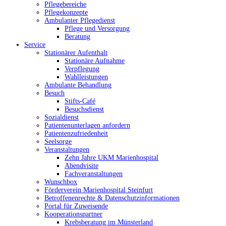
Pflegebereiche
Pflegekonzepte
Ambulanter Pflegedienst
Pflege und Versorgung
Beratung
Service
Stationärer Aufenthalt
Stationäre Aufnahme
Verpflegung
Wahlleistungen
Ambulante Behandlung
Besuch
Stifts-Café
Besuchsdienst
Sozialdienst
Patientenunterlagen anfordern
Patientenzufriedenheit
Seelsorge
Veranstaltungen
Zehn Jahre UKM Marienhospital
Abendvisite
Fachveranstaltungen
Wunschbox
Förderverein Marienhospital Steinfurt
Betroffenenrechte & Datenschutzinformationen
Portal für Zuweisende
Kooperationspartner
Krebsberatung im Münsterland