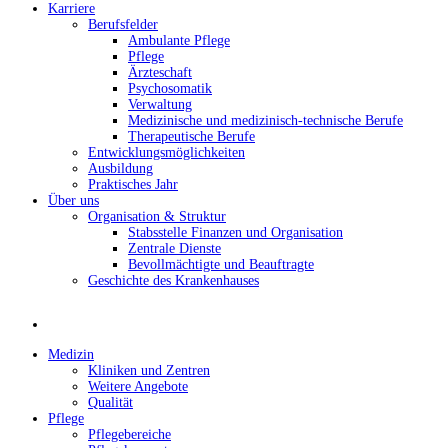
Karriere
Berufsfelder
Ambulante Pflege
Pflege
Ärzteschaft
Psychosomatik
Verwaltung
Medizinische und medizinisch-technische Berufe
Therapeutische Berufe
Entwicklungsmöglichkeiten
Ausbildung
Praktisches Jahr
Über uns
Organisation & Struktur
Stabsstelle Finanzen und Organisation
Zentrale Dienste
Bevollmächtigte und Beauftragte
Geschichte des Krankenhauses
Medizin
Kliniken und Zentren
Weitere Angebote
Qualität
Pflege
Pflegebereiche