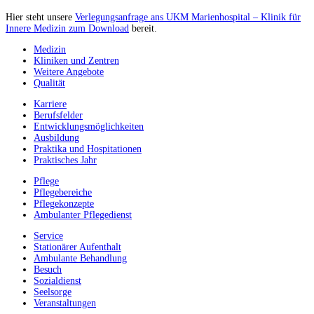
Hier steht unsere
Verlegungsanfrage ans UKM Marienhospital – Klinik für
Innere Medizin zum Download
bereit.
Medizin
Kliniken und Zentren
Weitere Angebote
Qualität
Karriere
Berufsfelder
Entwicklungsmöglichkeiten
Ausbildung
Praktika und Hospitationen
Praktisches Jahr
Pflege
Pflegebereiche
Pflegekonzepte
Ambulanter Pflegedienst
Service
Stationärer Aufenthalt
Ambulante Behandlung
Besuch
Sozialdienst
Seelsorge
Veranstaltungen