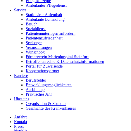
Pflegekonzepte
Ambulanter Pflegedienst
Service
Stationärer Aufenthalt
Ambulante Behandlung
Besuch
Sozialdienst
Patientenunterlagen anfordern
Patientenzufriedenheit
Seelsorge
Veranstaltungen
Wunschbox
Förderverein Marienhospital Steinfurt
Betroffenenrechte & Datenschutzinformationen
Portal für Zuweisende
Kooperationspartner
Karriere
Berufsfelder
Entwicklungsmöglichkeiten
Ausbildung
Praktisches Jahr
Über uns
Organisation & Struktur
Geschichte des Krankenhauses
Anfahrt
Kontakt
Presse