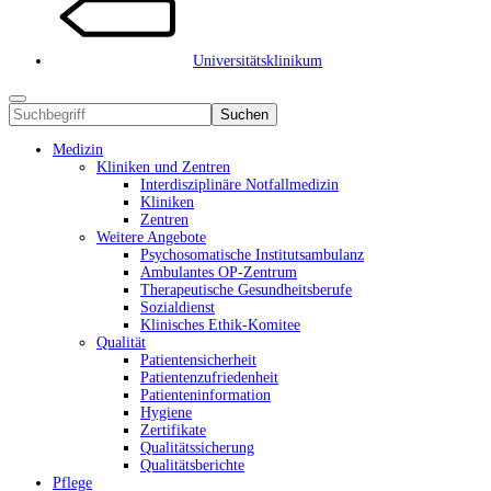
Universitätsklinikum
Suchen
Medizin
Kliniken und Zentren
Interdisziplinäre Notfallmedizin
Kliniken
Zentren
Weitere Angebote
Psychosomatische Institutsambulanz
Ambulantes OP-Zentrum
Therapeutische Gesundheitsberufe
Sozialdienst
Klinisches Ethik-Komitee
Qualität
Patientensicherheit
Patientenzufriedenheit
Patienteninformation
Hygiene
Zertifikate
Qualitätssicherung
Qualitätsberichte
Pflege